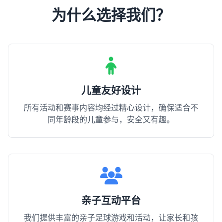
为什么选择我们？
儿童友好设计
所有活动和赛事内容均经过精心设计，确保适合不
同年龄段的儿童参与，安全又有趣。
亲子互动平台
我们提供丰富的亲子足球游戏和活动，让家长和孩